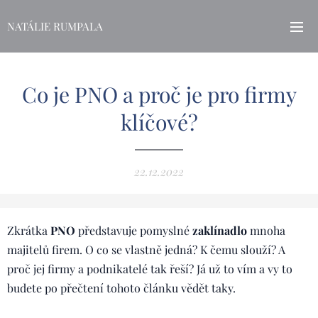
NATÁLIE RUMPALA
Co je PNO a proč je pro firmy
klíčové?
22.12.2022
Zkrátka
PNO
představuje pomyslné
zaklínadlo
mnoha
majitelů firem. O co se vlastně jedná? K čemu slouží? A
proč jej firmy a podnikatelé tak řeší? Já už to vím a vy to
budete po přečtení tohoto článku vědět taky.