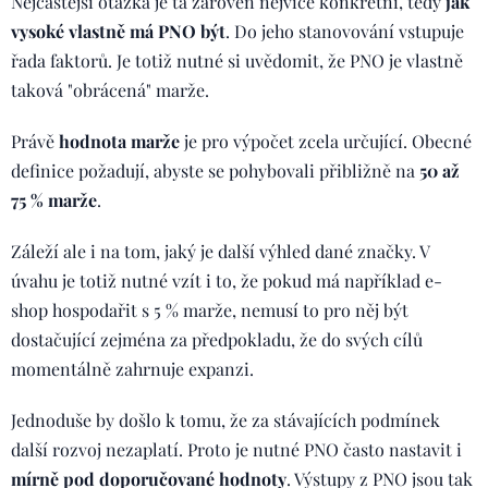
Nejčastější otázka je ta zároveň nejvíce konkrétní, tedy
jak
vysoké vlastně má PNO být
. Do jeho stanovování vstupuje
řada faktorů. Je totiž nutné si uvědomit, že PNO je vlastně
taková "obrácená" marže.
Právě
hodnota marže
je pro výpočet zcela určující. Obecné
definice požadují, abyste se pohybovali přibližně na
50 až
75 % marže
.
Záleží ale i na tom, jaký je další výhled dané značky. V
úvahu je totiž nutné vzít i to, že pokud má například e-
shop hospodařit s 5 % marže, nemusí to pro něj být
dostačující zejména za předpokladu, že do svých cílů
momentálně zahrnuje expanzi.
Jednoduše by došlo k tomu, že za stávajících podmínek
další rozvoj nezaplatí. Proto je nutné PNO často nastavit i
mírně pod doporučované hodnoty
. Výstupy z PNO jsou tak