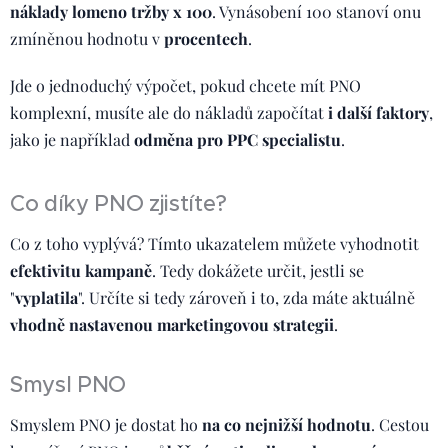
náklady lomeno tržby x 100
. Vynásobení 100 stanoví onu
zmíněnou hodnotu v
procentech
.
Jde o jednoduchý výpočet, pokud chcete mít PNO
komplexní, musíte ale do nákladů započítat
i další faktory
,
jako je například
odměna pro PPC specialistu
.
Co díky PNO zjistíte?
Co z toho vyplývá? Tímto ukazatelem můžete vyhodnotit
efektivitu kampaně
. Tedy dokážete určit, jestli se
"
vyplatila
". Určíte si tedy zároveň i to, zda máte aktuálně
vhodně nastavenou marketingovou strategii
.
Smysl PNO
Smyslem PNO je dostat ho
na co nejnižší hodnotu
. Cestou