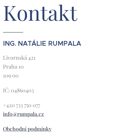
Kontakt
než vůbec vědí
proč. A právě tady
vzniká problém,
který je podle mě
mnohem větší
než algoritmus,
ING. NATÁLIE RUMPALA
dosahy nebo
technická kvalita
Livornská 421
videí.
Praha 10
109 00
IČ: 04860403
+420 733 750 077
info@rumpala.cz
Obchodní podmínky