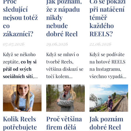
Proč
Jak poznám,
Co se pokazí
sledující
že z nápadu
při natáčení
nejsou totéž
nikdy
téměř
co
nebude
každého
zákazníci?
dobré Reel
REELS?
07.07.2026
29.06.2026
22.06.2026
Když se někoho
Když se mluví o
Když se podíváte
zeptáte,
co by si
tvorbě Reels,
na hotové REELS
přál od svých
většina diskuzí se
na Instagramu,
sociálních sítí
,
točí kolem
všechno vypadá
velmi často
algoritmu,
strašně
uslyšíte stejnou
trendů, délky
jednoduše. Někdo
odpověď.
Více
videa, střihu,
přijde před
sledujících. Více
hudby nebo
kameru. Řekne
fanoušků.
Více
titulků
. Lidé
pár vět. Přidá se
Kolik Reels
Proč většina
Jak poznám
lajků. Více
hledají správný
hudba. Proběhne
potřebujete
firem dělá
dobré Reel
dosahů. Více
recept, správný
několik střihů. A