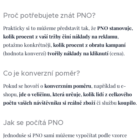
Proč potřebujete znát PNO?
Prakticky si to můžeme představit tak, že
PNO stanovuje,
kolik procent z vaší tržby činí náklady na reklamu
,
potažmo konkrétněji,
kolik procent z obratu kampaní
(hodnota konverzí)
tvořily náklady na kliknutí
(cena).
Co je konverzní poměr?
Pokud se hovoří o
konverzním poměru
, například u e-
shopu,
jde o veličinu, která určuje, kolik lidí z celkového
počtu vašich návštěvníku si reálně zboží
či službu
koupilo
.
Jak se počítá PNO
Jednoduše si PNO sami můžeme vypočítat podle vzorce