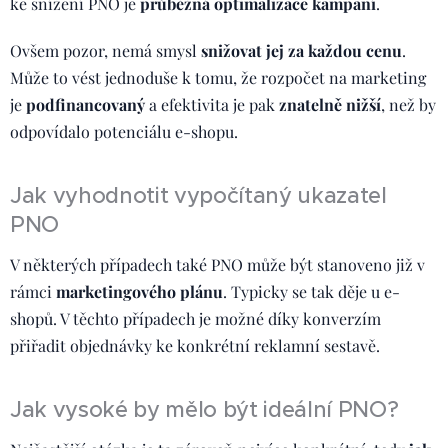
ke snížení PNO je
průběžná optimalizace kampaní
.
Ovšem pozor, nemá smysl
snižovat jej za každou cenu
.
Může to vést jednoduše k tomu, že rozpočet na marketing
je
podfinancovaný
a efektivita je pak
znatelně nižší
, než by
odpovídalo potenciálu e-shopu.
Jak vyhodnotit vypočítaný ukazatel
PNO
V některých případech také PNO může být stanoveno již v
rámci
marketingového plánu
. Typicky se tak děje u e-
shopů. V těchto případech je možné díky konverzím
přiřadit objednávky ke konkrétní reklamní sestavě.
Jak vysoké by mělo být ideální PNO?