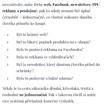
nevyužíváte, máte třeba
web, Facebook, newslettery, PPC
reklamy a prodejnu
), pak to nikdy nemusí být úplně
černobílé = jednoznačné, co vlastně nakonec daného
člověka přimělo ke koupi.
Byl to krásný web?
Byl to lákavý popisek produktu na e-shopu?
Byla to poutavá reklama na Facebooku?
Byla to reklama ve vyhledávačích?
Byl to newsletter, který danému člověku přišel do
schránky?
Bylo to poštovné a balné zdarma?
Někdy je ta cesta zákazníka dlouhá, křivolaká, trnitá a
rozhodně
ne jednoznačná
. Pak v takovou chvíli si může
více systémů přivlastnit konečný výsledek.