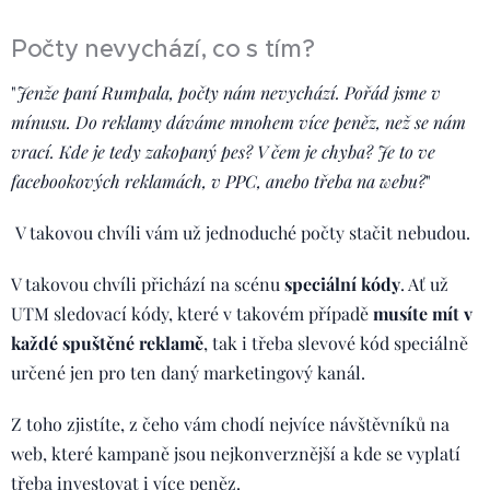
Počty nevychází, co s tím?
"
Jenže paní Rumpala, počty nám nevychází. Pořád jsme v
mínusu. Do reklamy dáváme mnohem více peněz, než se nám
vrací. Kde je tedy zakopaný pes? V čem je chyba? Je to ve
facebookových reklamách, v PPC, anebo třeba na webu?
"
V takovou chvíli vám už jednoduché počty stačit nebudou.
V takovou chvíli přichází na scénu
speciální kódy
. Ať už
UTM sledovací kódy, které v takovém případě
musíte mít v
každé spuštěné reklamě
, tak i třeba slevové kód speciálně
určené jen pro ten daný marketingový kanál.
Z toho zjistíte, z čeho vám chodí nejvíce návštěvníků na
web, které kampaně jsou nejkonverznější a kde se vyplatí
třeba investovat i více peněz.