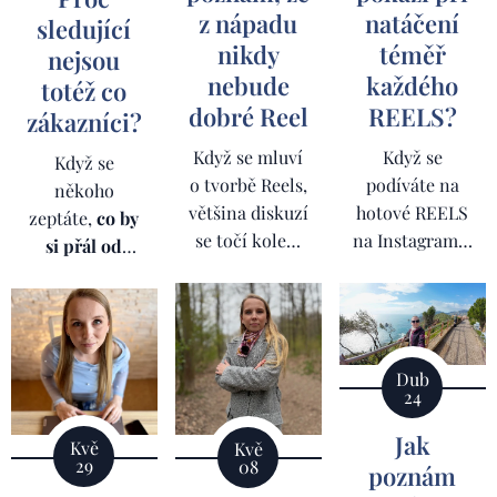
z nápadu
natáčení
sledující
nikdy
téměř
nejsou
nebude
každého
totéž co
dobré Reel
REELS?
zákazníci?
Když se mluví
Když se
Když se
o tvorbě Reels,
podíváte na
někoho
většina diskuzí
hotové REELS
zeptáte,
co by
se točí kolem
na Instagramu,
si přál od
algoritmu,
všechno
svých
trendů, délky
vypadá strašně
sociálních sítí
,
videa, střihu,
jednoduše.
velmi často
hudby nebo
Někdo přijde
uslyšíte
Dub
titulků
. Lidé
před kameru.
stejnou
24
hledají správný
Řekne pár vět.
odpověď.
Více
recept, správný
Přidá se hudba.
Jak
sledujících.
Kvě
Kvě
formát,
Proběhne
29
08
Více fanoušků.
poznám
správnou
několik střihů.
Více lajků. Více