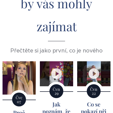
by vás mohly
zajímat
Přečtěte si jako první, co je nového
Čvn
Čvn
29
22
Čvc
07
Jak
Co se
poznám, že
pokazí při
Proč