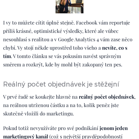
I vy to můžete cítit úplně stejně. Facebook vám reportuje
příliš krásné, optimistické výsledky, které ale vůbec
nesouhlasí s realitou a v Google Analytics 4 vám zase něco
chybí. Vy stojí někde uprostřed toho všeho a
nevíte, co s
tím
. V tomto článku se vás pokusím navést správným
směrem a rozkrýt, kde by mohl být zakopaný ten pes.
Reálný počet objednávek je stěžejní
V prvé řadě se koukejte hlavně na
r
eálný počet objednávek
,
na reálnou utrženou částku a na to, kolik peněz jste
skutečně vložili do marketingu.
Pokud totiž nevyužíváte pro své podnikání
j
enom jeden
marketingový kanál
(což s největší pravděpodobností