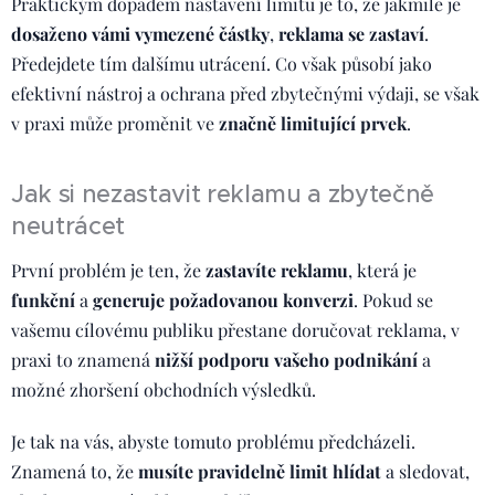
Praktickým dopadem nastavení limitu je to, že jakmile je
dosaženo vámi vymezené částky
,
reklama se zastaví
.
Předejdete tím dalšímu utrácení. Co však působí jako
efektivní nástroj a ochrana před zbytečnými výdaji, se však
v praxi může proměnit ve
značně limitující prvek
.
Jak si nezastavit reklamu a zbytečně
neutrácet
První problém je ten, že
zastavíte reklamu
, která je
funkční
a
generuje
požadovanou konverzi
. Pokud se
vašemu cílovému publiku přestane doručovat reklama, v
praxi to znamená
nižší podporu vašeho podnikání
a
možné zhoršení obchodních výsledků.
Je tak na vás, abyste tomuto problému předcházeli.
Znamená to, že
musíte pravidelně limit hlídat
a sledovat,