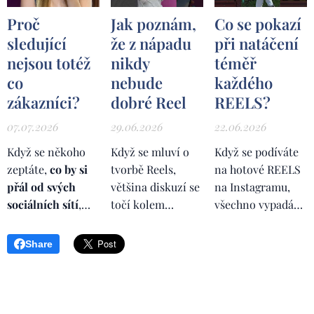
Proč
Jak poznám,
Co se pokazí
sledující
že z nápadu
při natáčení
nejsou totéž
nikdy
téměř
co
nebude
každého
zákazníci?
dobré Reel
REELS?
07.07.2026
29.06.2026
22.06.2026
Když se někoho
Když se mluví o
Když se podíváte
zeptáte,
co by si
tvorbě Reels,
na hotové REELS
přál od svých
většina diskuzí se
na Instagramu,
sociálních sítí
,
točí kolem
všechno vypadá
velmi často
algoritmu,
strašně
uslyšíte stejnou
trendů, délky
jednoduše. Někdo
Share
odpověď.
Více
videa, střihu,
přijde před
sledujících. Více
hudby nebo
kameru. Řekne
fanoušků.
Více
titulků
. Lidé
pár vět. Přidá se
lajků. Více
hledají správný
hudba. Proběhne