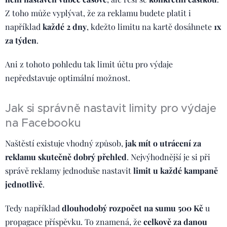
Z toho může vyplývat, že za reklamu budete platit i
například
každé 2 dny
, kdežto limitu na kartě dosáhnete
1x
za týden
.
Ani z tohoto pohledu tak limit účtu pro výdaje
nepředstavuje optimální možnost.
Jak si správně nastavit limity pro výdaje
na Facebooku
Naštěstí existuje vhodný způsob,
jak mít o utrácení za
reklamu skutečně dobrý přehled
. Nejvýhodnější je si při
správě reklamy jednoduše nastavit
limit u každé kampaně
jednotlivě
.
Tedy například
dlouhodobý rozpočet na sumu 500 Kč
u
propagace příspěvku. To znamená, že
c
elkově za danou