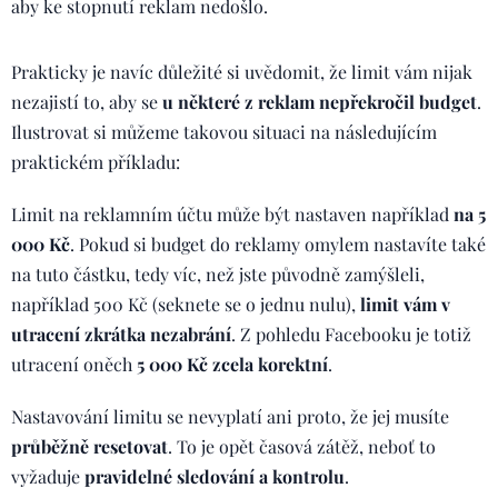
aby ke stopnutí reklam nedošlo.
Prakticky je navíc důležité si uvědomit, že limit vám nijak
nezajistí to, aby se
u některé z reklam nepřekročil budget
.
Ilustrovat si můžeme takovou situaci na následujícím
praktickém příkladu:
Limit na reklamním účtu může být nastaven například
na 5
000 Kč
. Pokud si budget do reklamy omylem nastavíte také
na tuto částku, tedy víc, než jste původně zamýšleli,
například 500 Kč (seknete se o jednu nulu),
limit vám v
utracení zkrátka nezabrání
. Z pohledu Facebooku je totiž
utracení oněch
5 000 Kč zcela korektní
.
Nastavování limitu se nevyplatí ani proto, že jej musíte
průběžně resetovat
. To je opět časová zátěž, neboť to
vyžaduje
pravidelné sledování a kontrolu
.