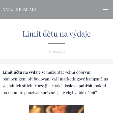
NATÁLIE RUMPALA
Limit účtu na výdaje
21.10.2021
Limit účtu na výdaje
se může stát velmi dobrým
pomocníkem při budování vaší marketingové kampaně na
sociálních sítích. Může ji ale také doslova
pohřbít
, pokud
ho neumíte používat správně. Jaké chyby lidé dělají?