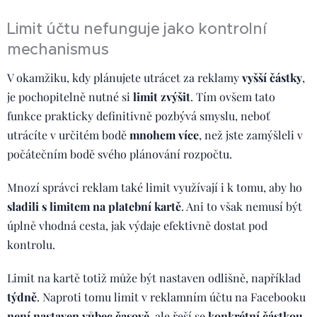
Limit účtu nefunguje jako kontrolní
mechanismus
V okamžiku, kdy plánujete utrácet za reklamy
vyšší částky
,
je pochopitelně nutné si
limit zvýšit
. Tím ovšem tato
funkce prakticky definitivně pozbývá smyslu, neboť
utrácíte v určitém bodě
mnohem více
, než jste zamýšleli v
počátečním bodě svého plánování rozpočtu.
Mnozí správci reklam také limit využívají i k tomu, aby ho
sladili s limitem na platební kartě
. Ani to však nemusí být
úplně vhodná cesta, jak výdaje efektivně dostat pod
kontrolu.
Limit na kartě totiž může být nastaven odlišně, například
týdně
. Naproti tomu limit v reklamním účtu na Facebooku
není nastaven vůbec časově
, ale řeší se
konkrétní částkou
.