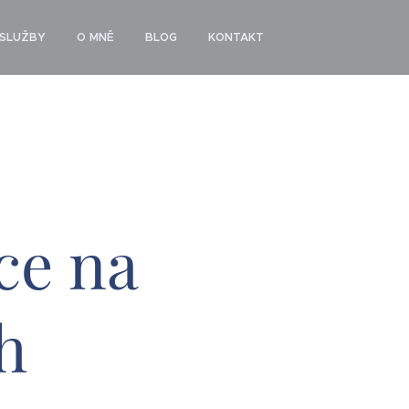
SLUŽBY
O MNĚ
BLOG
KONTAKT
ice na
h