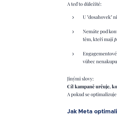
A teď to důležité:
U "dosahovek" n
Nemáte pod kontr
těm, kteří mají
p
Engagementové ka
vůbec nenakupuj
Jinými slovy:
Cíl kampaně určuje, ko
A pokud se optimalizuje
Jak Meta optimali