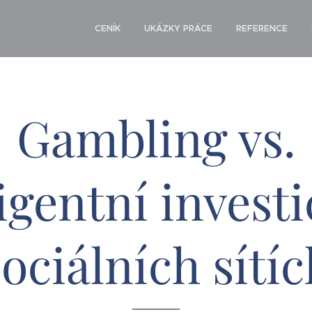
CENÍK
UKÁZKY PRÁCE
REFERENCE
Gambling vs.
igentní invest
sociálních sítíc