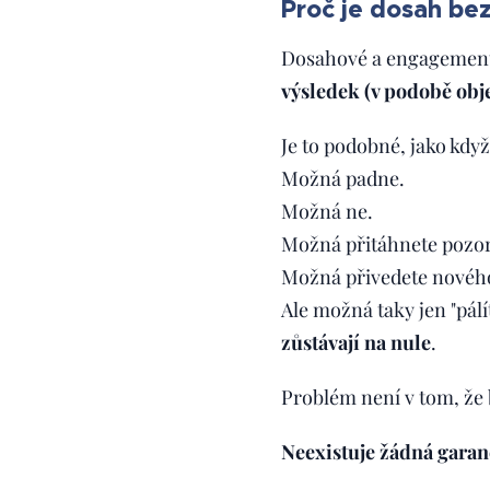
Proč je dosah be
Dosahové a engagemento
výsledek (v podobě obj
Je to podobné, jako kdy
Možná padne.
Možná ne.
Možná přitáhnete pozor
Možná přivedete novéh
Ale možná taky jen "pálí
zůstávají na nule
.
Problém není v tom, že 
Neexistuje žádná garanc