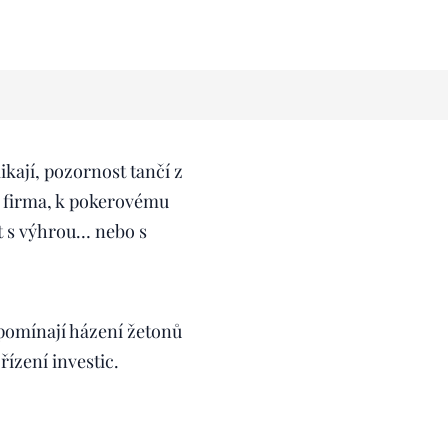
kají, pozornost tančí z
o firma, k pokerovému
ít s výhrou… nebo s
ipomínají házení žetonů
řízení investic.