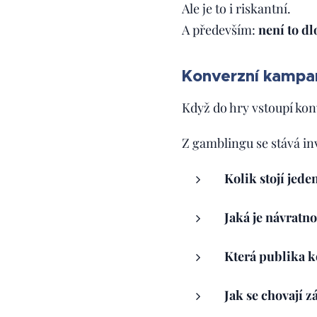
Ale je to i riskantní.
A především:
není to d
Konverzní kampaně
Když do hry vstoupí kon
Z gamblingu se stává in
Kolik stojí jede
Jaká je návratno
Která publika ko
Jak se chovají z