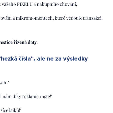
 z vašeho PIXELU a nákupního chování,
hování a mikromomentech, které vedou k transakci.
vestice řízená daty
.
"hezká čísla", ale ne za výsledky
sah!"
l nám díky reklamě roste!"
síce lajků!"