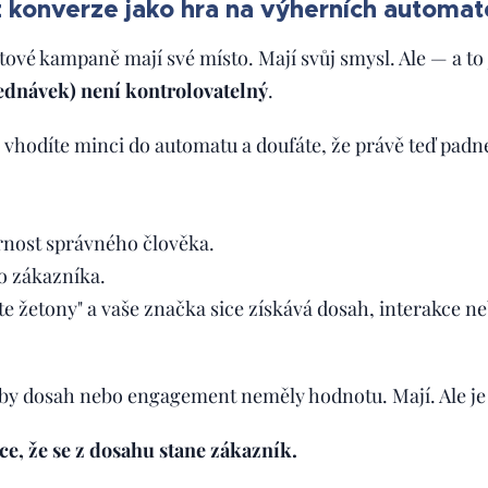
z konverze jako hra na výherních automa
vé kampaně mají své místo. Mají svůj smysl. Ale — a to
ednávek) není kontrolovatelný
.
ž vhodíte minci do automatu a doufáte, že právě teď padn
nost správného člověka.
o zákazníka.
te žetony" a vaše značka sice získává dosah, interakce neb
by dosah nebo engagement neměly hodnotu. Mají. Ale je 
e, že se z dosahu stane zákazník.