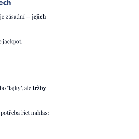
tech
 je zásadní —
jejich
e jackpot.
o "lajky", ale
tržby
potřeba říct nahlas: