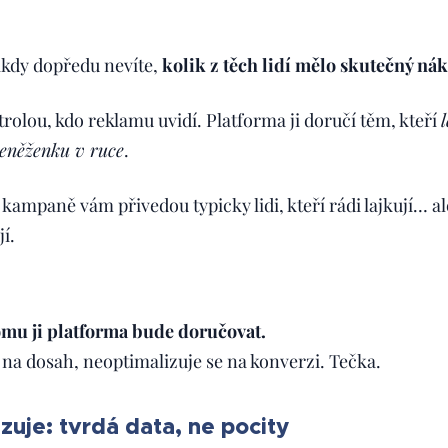
ikdy dopředu nevíte,
kolik z těch lidí mělo skutečný n
olou, kdo reklamu uvidí. Platforma ji doručí těm, kteří
eněženku v ruce
.
mpaně vám přivedou typicky lidi, kteří rádi lajkují… ale 
í.
mu ji platforma bude doručovat.
 na dosah, neoptimalizuje se na konverzi. Tečka.
zuje: tvrdá data, ne pocity