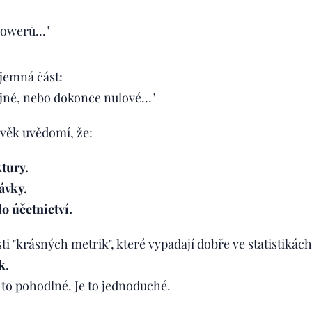
lowerů..."
íjemná část:
tejné, nebo dokonce nulové…"
ověk uvědomí, že:
tury.
ávky.
do účetnictví.
ti "krásných metrik", které vypadají dobře ve statistikách
k
.
e to pohodlné. Je to jednoduché.