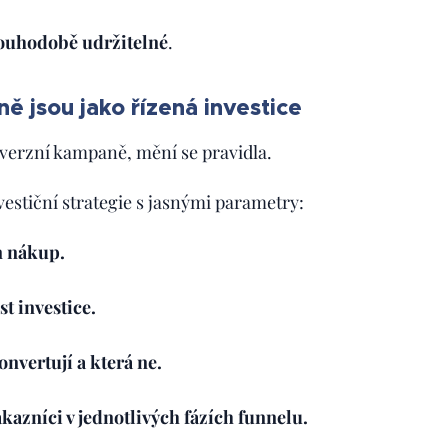
louhodobě udržitelné
.
 jsou jako řízená investice
verzní kampaně, mění se pravidla.
vestiční strategie s jasnými parametry:
n nákup.
st investice.
nvertují a která ne.
ákazníci v jednotlivých fázích funnelu.