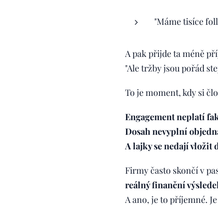
"Máme tisíce fol
A pak přijde ta méně př
"Ale tržby jsou pořád s
To je moment, kdy si čl
Engagement neplatí fak
Dosah nevyplní objedn
A lajky se nedají vložit 
Firmy často skončí v pas
reálný finanční výslede
A ano, je to příjemné. J