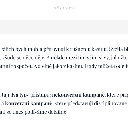
08.01.2026
 sítích bych mohla přirovnat k rušnému kasinu. Světla bli
 všude se něco děje. A někde mezi tím vším si vy, jakožt
lamní rozpočet. A stejně jako v kasinu, i tady můžete odej
tují dva typy přístupů:
nekonverzní kampaně
, které př
, a
konverzní kampaně
, které představují disciplinované 
ání se dnes podíváme detailně.