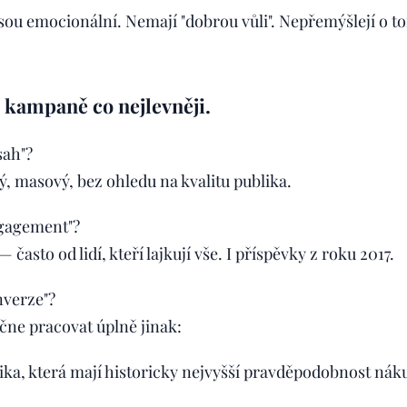
ou emocionální. Nemají "dobrou vůli". Nepřemýšlejí o t
l kampaně co nejlevněji.
sah"?
, masový, bez ohledu na kvalitu publika.
gagement"?
asto od lidí, kteří lajkují vše. I příspěvky z roku 2017.
nverze"?
čne pracovat úplně jinak:
lika, která mají historicky nejvyšší pravděpodobnost nák