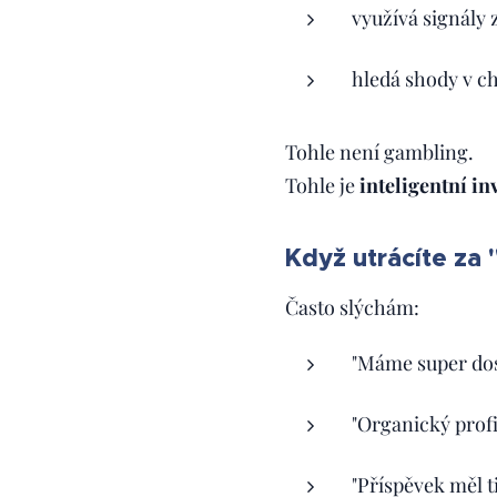
využívá signály
hledá shody v c
Tohle není gambling.
Tohle je
inteligentní in
Když utrácíte za 
Často slýchám:
"Máme super do
"Organický profi
"Příspěvek měl ti