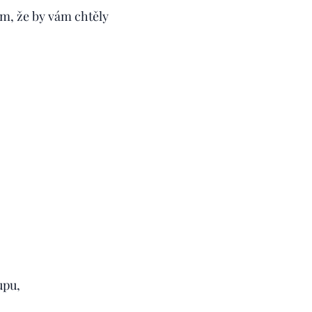
om, že by vám chtěly
upu,