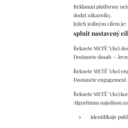
Reklamní platformy nejs
dodat zákazníky.
Jejich jediným cílem je:
splnit nastavený cí
Řeknete METĚ "chci do
Dostanete dosah — levný
Řeknete METĚ "chci en
Dostanete engagement — č
Řeknete METĚ "chci ko
Algoritmus najednou za
identifikuje pub