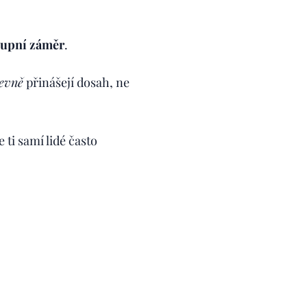
ákupní záměr
.
levně
přinášejí dosah, ne
ti samí lidé často