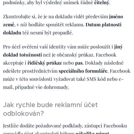
podmínky, aby byl výsledný snímek řádně
čitelný
.
Zkontrolujte si, že je na dokladu vidět především
j
méno
země
, v níž hodláte spouštět reklamu.
Datum platnosti
dokladu
též nesmí být propadlé.
Pro účel ověření vaší identity vám může posloužit i
j
iný
doklad totožnosti
než je občanský průkaz. Facebook
akceptuje i
řidičský průkaz
nebo
pas
. Doklady následně
odešlete prostřednictvím
speciálního formuláře
. Facebook
může v této souvislosti vyžadovat také SMS kód nebo e-
mail, případně vše dohromady.
Jak rychle bude reklamní účet
odblokován?
Jestliže dodáte požadované podklady, zástupci Facebooku
zpravidla účet zkontrolují během
několika minut
,