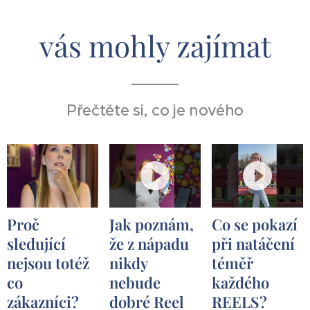
vás mohly zajímat
Přečtěte si, co je nového
Proč
Jak poznám,
Co se pokazí
sledující
že z nápadu
při natáčení
nejsou totéž
nikdy
téměř
co
nebude
každého
zákazníci?
dobré Reel
REELS?