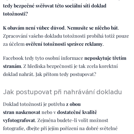
tedy bezpečné svěřovat této sociální síti doklad
totožnosti?
K obavám není vůbec důvod
.
Nemusíte se ničeho bát
.
Zpracování vašeho dokladu totožnosti probíhá totiž pouze
za účelem
ověření totožnosti správce reklamy
.
Facebook tedy tyto osobní informace
n
eposkytuje třetím
stranám
. Z hlediska bezpečnosti je tak zcela korektní
doklad nahrát. Jak přitom tedy postupovat?
Jak postupovat při nahrávání dokladu
Doklad totožnosti je potřeba
z obou
stran
naskenovat
nebo v
dostatečné kvalitě
vyfotografovat
. Zejména budete-li volit možnost
fotografie, dbejte při jejím pořízení na dobré světelné