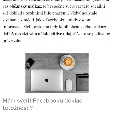
váš
občanský průkaz
. Je bezpečné svěřovat této sociální
síti doklad s osobními informacemi? Vždyť neustále
slýcháme z médií, jak z Facebooku unikly osobní
informace. Měli byste mu tedy kopii občanského průkazu
dát?
A nezcizí vám někdo citlivé údaje?
Na to se podíváme
právě zde.
Mám svěřit Facebooku doklad
totožnosti?