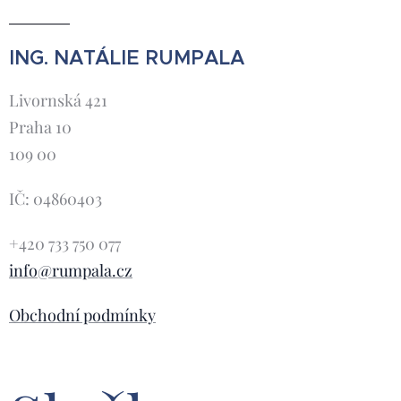
úspěchu.
Jako
dobu publikace,
kdyby bylo mezi
protože mají
počtem
pocit, že právě
ING. NATÁLIE RUMPALA
sledujících a
tam leží odpověď
počtem
Livornská 421
na otázku, proč
zákazníků
některá videa
Praha 10
automaticky
fungují a jiná ne.
109 00
znaménko.
IČ: 04860403
+420 733 750 077
info@rumpala.cz
Obchodní podmínky