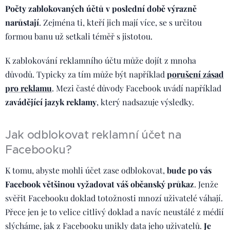
Počty zablokovaných účtů v poslední době výrazně
narůstají
. Zejména ti, kteří jich mají více, se s určitou
formou banu už setkali téměř s jistotou.
K zablokování reklamního účtu může dojít z mnoha
důvodů. Typicky za tím může být například
porušení zásad
pro reklamu
. Mezi časté důvody Facebook uvádí například
zavádějící jazyk reklamy
, který nadsazuje výsledky.
Jak odblokovat reklamní účet na
Facebooku?
K tomu, abyste mohli účet zase odblokovat,
bude po vás
Facebook většinou vyžadovat váš občanský průkaz
. Jenže
svěřit Facebooku doklad totožnosti mnozí uživatelé váhají.
Přece jen je to velice citlivý doklad a navíc neustálé z médií
slýcháme, jak z Facebooku unikly data jeho uživatelů.
Je