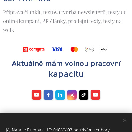
Příprava článků, textová tvorba newsletterů, texty do
online kampaní, PR články, prodejní texty, texty na
web.
Aktuálně mám volnou pracovní
kapacitu
Já, Natálie Rumpala, IČ: 04860403 používám soubory