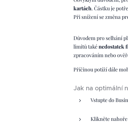
kartách
. Částku je potř
Při snížení se změna pr
Důvodem pro selhání pl
limitů také
nedostatek 
zpracováním nebo ověř
Příčinou potíží dále mo
Jak na optimální 
Vstupte do Busi
Klikněte nahoře 