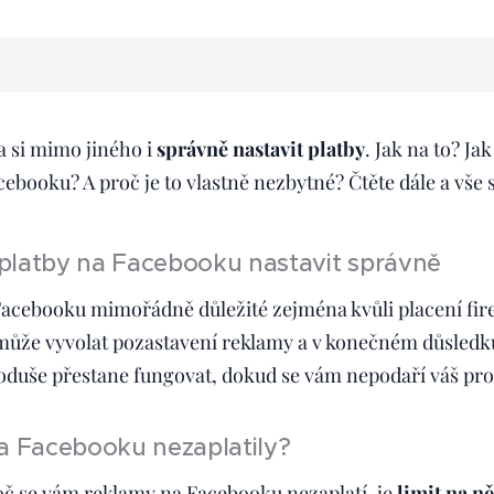
a si mimo jiného i
správně nastavit platby
. Jak na to? Ja
ebooku? A proč je to vlastně nezbytné? Čtěte dále a vše s
i platby na Facebooku nastavit správně
Facebooku mimořádně důležité zejména kvůli placení fir
 může vyvolat pozastavení reklamy a v konečném důsledk
oduše přestane fungovat, dokud se vám nepodaří váš pro
a Facebooku nezaplatily?
 se vám reklamy na Facebooku nezaplatí, je
limit na n