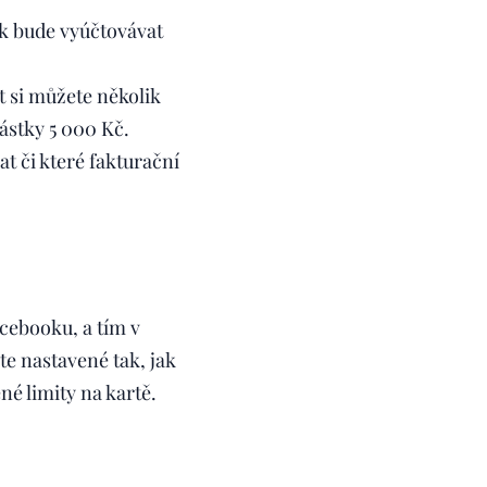
k bude vyúčtovávat
t si můžete několik
ástky 5 000 Kč.
at či které fakturační
cebooku, a tím v
te nastavené tak, jak
né limity na kartě.