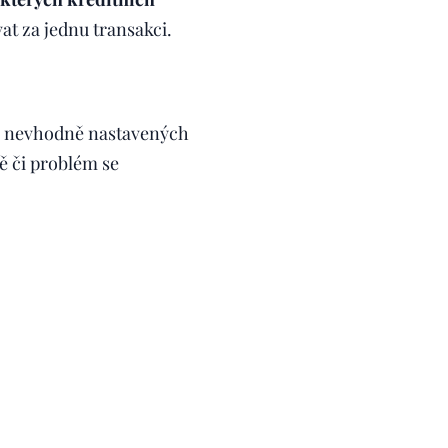
at za jednu transakci.
ě nevhodně nastavených
ě či problém se