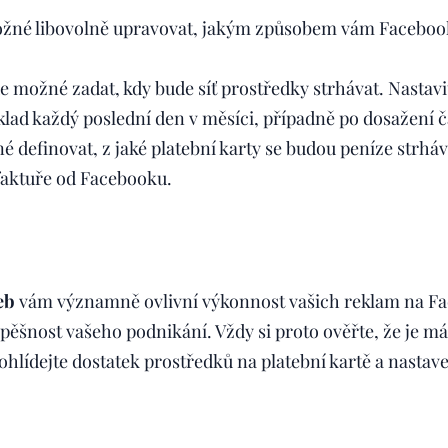
 možné libovolně upravovat, jakým způsobem vám Faceboo
de možné zadat, kdy bude síť prostředky strhávat. Nastavi
lad každý poslední den v měsíci, případně po dosažení č
é definovat, z jaké platební karty se budou peníze strháv
faktuře od Facebooku.
eb
vám významně ovlivní výkonnost vašich reklam na Fa
ěšnost vašeho podnikání. Vždy si proto ověřte, že je má
ohlídejte dostatek prostředků na platební kartě a nastave