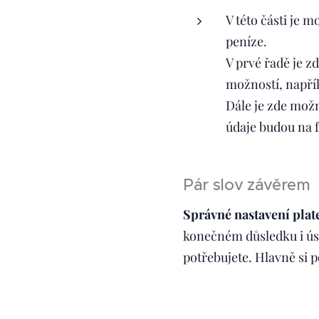
V této části je
peníze.
V prvé řadě je z
možností, napřík
Dále je zde možn
údaje budou na 
Pár slov závěrem
Správné nastavení plat
konečném důsledku i úsp
potřebujete. Hlavně si p