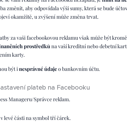
eba změnit, aby odpovídala výši sumy, která se bude účtov
ojeví okamžitě, u zvýšení může změna trvat.
atby za vaši facebookovou reklamu však může být krom
finančních prostředků
na vaší kreditní nebo debetní kart
ením karty.
hou být i
nesprávné údaje
o bankovním účtu.
nastavení plateb na Facebooku
ness Manageru/Správce reklam.
v levé části na symbol tří čárek.