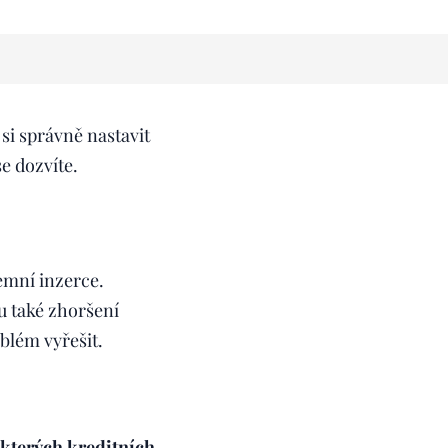
k si správně nastavit
e dozvíte.
emní inzerce.
u také zhoršení
blém vyřešit.
ěkterých kreditních