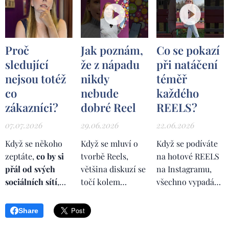
Proč
Jak poznám,
Co se pokazí
sledující
že z nápadu
při natáčení
nejsou totéž
nikdy
téměř
co
nebude
každého
zákazníci?
dobré Reel
REELS?
07.07.2026
29.06.2026
22.06.2026
Když se někoho
Když se mluví o
Když se podíváte
zeptáte,
co by si
tvorbě Reels,
na hotové REELS
přál od svých
většina diskuzí se
na Instagramu,
sociálních sítí
,
točí kolem
všechno vypadá
velmi často
algoritmu,
strašně
uslyšíte stejnou
trendů, délky
jednoduše. Někdo
Share
odpověď.
Více
videa, střihu,
přijde před