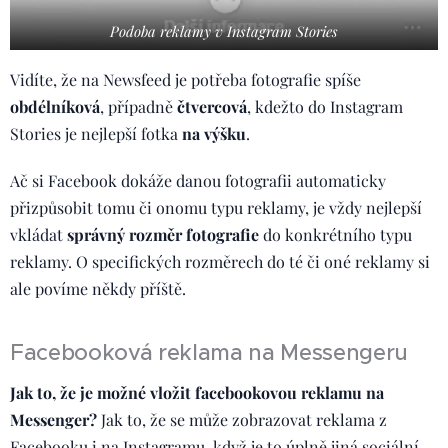
Podoba reklamy v Instagram Stories
Vidíte, že na Newsfeed je potřeba fotografie spíše
obdélníková
, případně
čtvercová
, kdežto do Instagram
Stories je nejlepší fotka
na výšku
.
Ač si Facebook dokáže danou fotografii automaticky
přizpůsobit tomu či onomu typu reklamy, je vždy nejlepší
vkládat
správný rozměr fotografie
do konkrétního typu
reklamy. O specifických rozměrech do té či oné reklamy si
ale povíme někdy příště.
Facebooková reklama na Messengeru
Jak to, že je možné vložit facebookovou reklamu na
Messenger?
Jak to, že se může zobrazovat reklama z
Facebooku i na Instagramu, když je to úplně jiná sociální