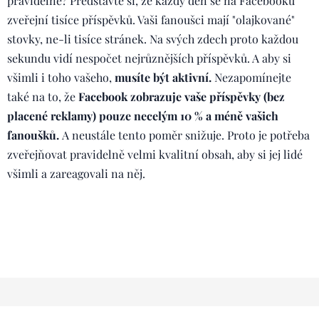
pravidelně? Představte si, že každý den se na Facebooku
zveřejní tisíce příspěvků. Vaši fanoušci mají "olajkované"
stovky, ne-li tisíce stránek. Na svých zdech proto každou
sekundu vidí nespočet nejrůznějších příspěvků. A aby si
všimli i toho vašeho,
musíte být aktivní.
Nezapomínejte
také na to, že
Facebook zobrazuje vaše příspěvky (bez
placené reklamy) pouze necelým 10 % a méně vašich
fanoušků.
A neustále tento poměr snižuje. Proto je potřeba
zveřejňovat pravidelně velmi kvalitní obsah, aby si jej lidé
všimli a zareagovali na něj.