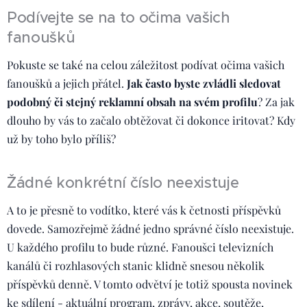
Podívejte se na to očima vašich
fanoušků
Pokuste se také na celou záležitost podívat očima vašich
fanoušků a jejich přátel.
Jak často byste zvládli sledovat
podobný či stejný reklamní obsah na svém profilu
? Za jak
dlouho by vás to začalo obtěžovat či dokonce iritovat? Kdy
už by toho bylo příliš?
Žádné konkrétní číslo neexistuje
A to je přesně to vodítko, které vás k četnosti příspěvků
dovede. Samozřejmě žádné jedno správné číslo neexistuje.
U každého profilu to bude různé. Fanoušci televizních
kanálů či rozhlasových stanic klidně snesou několik
příspěvků denně. V tomto odvětví je totiž spousta novinek
ke sdílení - aktuální program, zprávy, akce, soutěže,